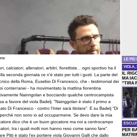
one
LE PIÙ
VIOLA,
i, calciatori, allenatori, arbitri, fiorettiste... ogni sportivo ha il
IL RIG
nella seconda giornata ce n'è stato per tutti i gusti. La parte del
MA IAC
 tecnico della Roma, Eusebio Di Francesco, che - testimonial dei
"TIRA 
suoi conterranei - ha movimentato la mattina fiorentina
itivamente Nainngolan e bocciando qualche centrocampista
sa a favore del viola Badelj: "Nainggolan è stato il primo a
to Di Francesco - contro l'Inter sarà titolare". E su Badelj "Di
 perché non sono io ad occuparmene. Se devo dare la mia
ocatore dico che è un buon giocatore ma noi a centrocampo
ESCLU
atori, tra i quali molti non hanno reso come sanno fare".
PER B
MATRI
e Pitti è stato l'ex portiere viola Giovanni Galli che dallo