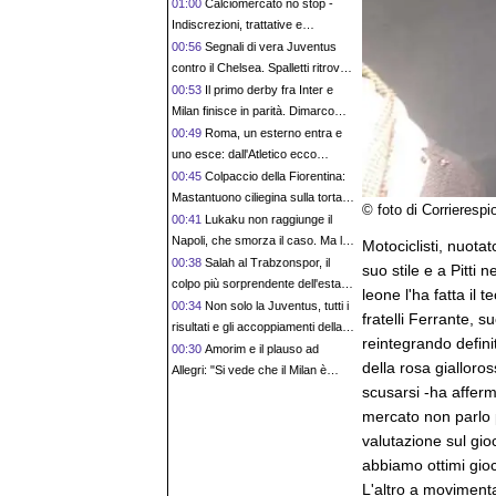
Endrick al Lione: serve spendere
01:00
Calciomercato no stop -
e credere nello scouting per i
Indiscrezioni, trattative e
migliori talenti. Giovani italiani:
retroscena del 5 agosto
00:56
Segnali di vera Juventus
attenzione perché qualcosa sta
contro il Chelsea. Spalletti ritrova
cambiando davvero
Zhegrova e parla di mercato
00:53
Il primo derby fra Inter e
Milan finisce in parità. Dimarco
subito fra i più pimpanti
00:49
Roma, un esterno entra e
uno esce: dall'Atletico ecco
Molina, Angelino saluta
00:45
Colpaccio della Fiorentina:
Mastantuono ciliegina sulla torta di
© foto di Corrierespi
un mercato da sogno
00:41
Lukaku non raggiunge il
Napoli, che smorza il caso. Ma le
Motociclisti, nuotator
voci di mercato sono sempre più
00:38
Salah al Trabzonspor, il
suo stile e a Pitti 
forti
colpo più sorprendente dell'estate:
leone l'ha fatta il
il calcio turco sempre più attraente
00:34
Non solo la Juventus, tutti i
fratelli Ferrante, 
risultati e gli accoppiamenti della
reintegrando defin
Women's Champions League
00:30
Amorim e il plauso ad
della rosa gialloros
Allegri: "Si vede che il Milan è
scusarsi -ha afferma
stato allenato molto bene da lui"
mercato non parlo
valutazione sul gi
abbiamo ottimi gioc
L'altro a movimentar