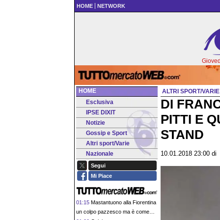
HOME
NETWORK
Gioved
HOME
ALTRI SPORT/VARIE
DI FRAN
Esclusiva
IPSE DIXIT
PITTI E 
Notizie
STAND
Gossip e Sport
Altri sport/Varie
Nazionale
10.01.2018 23:00
d
Segui
Mi Piace
01:15
Mastantuono alla Fiorentina
un colpo pazzesco ma è come