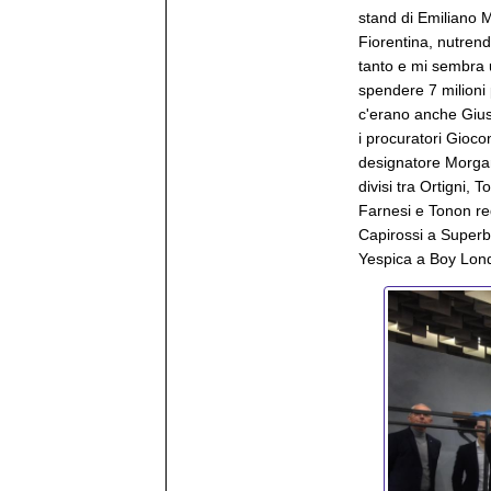
stand di Emiliano M
Fiorentina, nutrend
tanto e mi sembra 
spendere 7 milioni p
c'erano anche Gius
i procuratori Giocon
designatore Morgant
divisi tra Ortigni, 
Farnesi e Tonon re
Capirossi a Superbi
Yespica a Boy Lon