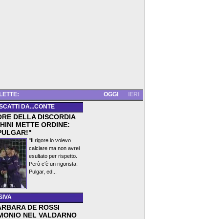
 LETTE:
OGGI
IERI
 SCATTI DA...CONTE
ORE DELLA DISCORDIA
HINI METTE ORDINE:
PULGAR!"
"Il rigore lo volevo
calciare ma non avrei
esultato per rispetto.
Però c'è un rigorista,
Pulgar, ed...
SIVA
ARBARA DE ROSSI
MONIO NEL VALDARNO