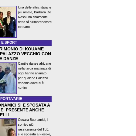
)
Una delle attrici italiane
più amate, Barbara De
Rossi, ha finalmente
detto sì all'imprenditore
toscano...
 E SPORT
TRIMONIO DI KOUAME
 PALAZZO VECCHIO CON
 E DANZE
Canti e danze africane
nella tarda mattinata di
oggi hanno animato
per qualche Palazzo
Vecchio dove si è
svolto...
SPORT/VARIE
NAMICI SI È SPOSATA A
LE, PRESENTE ANCHE
ELLI
Cesara Buonamici, il
sorriso più
rassicurante del Tg5,
si è sposata a Fiesole,