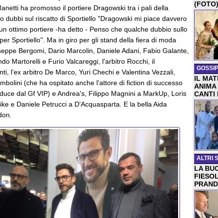
(FOTO
anetti ha promosso il portiere Dragowski tra i pali della
o dubbi sul riscatto di Sportiello "Dragowski mi piace davvero
un ottimo portiere -ha detto - Penso che qualche dubbio sullo
er Sportiello". Ma in giro per gli stand della fiera di moda
eppe Bergomi, Dario Marcolin, Daniele Adani, Fabio Galante,
do Martorelli e Furio Valcareggi, l'arbitro Rocchi, il
GOSSIP
i, l'ex arbitro De Marco, Yuri Chechi e Valentina Vezzali,
IL MA
Tombolini (che ha ospitato anche l'attore di fiction di successo
ANIMA
duce dal Gf VIP) e Andrea's, Filippo Magnini a MarkUp, Loris
CANTI
ke e Daniele Petrucci a D'Acquasparta. E la bella Aida
don.
ALTRI 
LA BUO
FIESO
PRAND