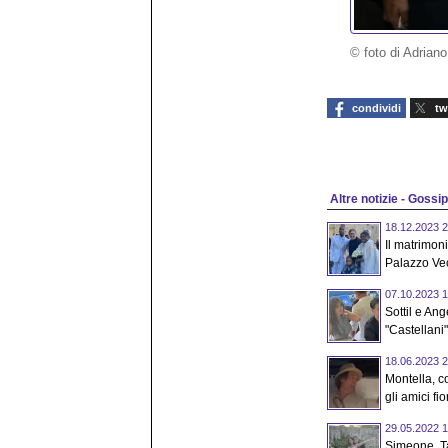
© foto di Adrian
condividi
tw
Altre notizie - Gossi
18.12.2023 2
Il matrimo
Palazzo Vec
07.10.2023 1
Sottil e Ang
"Castellani"
18.06.2023 2
Montella, 
gli amici fior
29.05.2022 1
Simeone, Ta