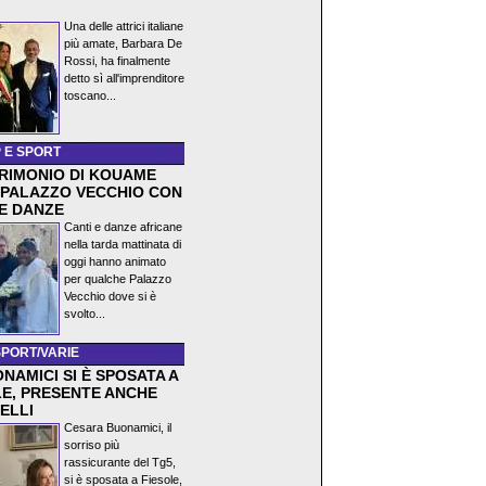
)
Una delle attrici italiane
più amate, Barbara De
Rossi, ha finalmente
detto sì all'imprenditore
toscano...
 E SPORT
TRIMONIO DI KOUAME
 PALAZZO VECCHIO CON
 E DANZE
Canti e danze africane
nella tarda mattinata di
oggi hanno animato
per qualche Palazzo
Vecchio dove si è
svolto...
SPORT/VARIE
NAMICI SI È SPOSATA A
LE, PRESENTE ANCHE
ELLI
Cesara Buonamici, il
sorriso più
rassicurante del Tg5,
si è sposata a Fiesole,