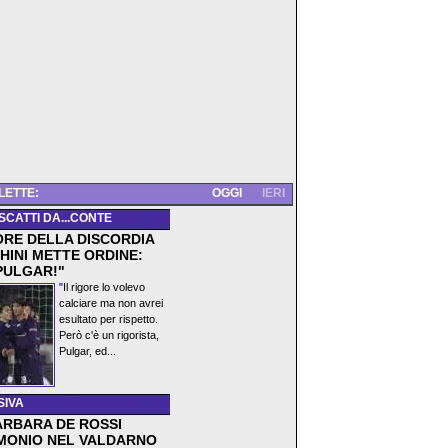
 LETTE:
OGGI
IERI
 SCATTI DA...CONTE
ORE DELLA DISCORDIA
HINI METTE ORDINE:
PULGAR!"
"Il rigore lo volevo
calciare ma non avrei
esultato per rispetto.
Però c'è un rigorista,
Pulgar, ed...
SIVA
ARBARA DE ROSSI
MONIO NEL VALDARNO