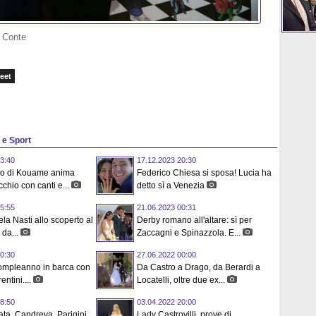
o Conte
eet
p e Sport
3:40
17.12.2023 20:30
nio di Kouame anima
Federico Chiesa si sposa! Lucia ha
chio con canti e...
detto sì a Venezia
5:55
21.06.2023 00:31
ela Nasti allo scoperto al
Derby romano all'altare: sì per
 da...
Zaccagni e Spinazzola. E...
0:30
27.06.2022 00:00
compleanno in barca con
Da Castro a Drago, da Berardi a
entini....
Locatelli, oltre due ex...
8:50
03.04.2022 20:00
ta, Candreva, Parigini,
Lady Castrovilli, prove di