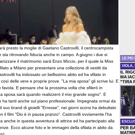
arà presto la moglie di Gaetano Castrovilli, il centrocampista
e sta ritrovando fiducia anche in campo. A giugno i due si
LE PIÙ
anizzare il matrimonio sarà Enzo Miccio, per il quale la Miss
VIOLA,
sfilato a Milano per presentare una collezione di vestiti da
IL RIG
strovilli ha indossato un bellissimo abito ed ha sfilato in
MA IAC
così delle vere e proprie prove. "La mia sposa" gli scrive lui. E
"TIRA 
e favola. E pensare che la prossima volta che sfilerò in
 da sposa sarà quando realizzerò il mio grande sogno". E
e ha tanti anche sul piano professionale. Impegnata ormai da
 suo brand di gioielli "Erresse", nei giorni scorsi ha debuttato
 il film "Dio è in pausa pranzo". Castrovilli ovviamente l'ha
a anche in questa avventura di attrice ed ha partecipato alla
ESCLU
enze. Ecco alcune foto e le immagini della sfilata in abito da
PER B
MATRI
m).