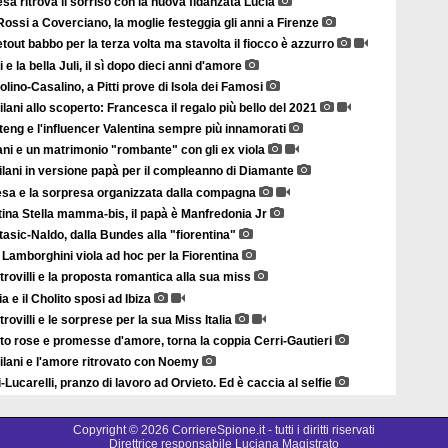
sa ritrova il sorriso con la nuova fidanzata Lucia
ossi a Coverciano, la moglie festeggia gli anni a Firenze
tout babbo per la terza volta ma stavolta il fiocco è azzurro
 e la bella Juli, il sì dopo dieci anni d'amore
lino-Casalino, a Pitti prove di Isola dei Famosi
lani allo scoperto: Francesca il regalo più bello del 2021
eng e l'influencer Valentina sempre più innamorati
ani e un matrimonio "rombante" con gli ex viola
lani in versione papà per il compleanno di Diamante
sa e la sorpresa organizzata dalla compagna
ina Stella mamma-bis, il papà è Manfredonia Jr
asic-Naldo, dalla Bundes alla "fiorentina"
Lamborghini viola ad hoc per la Fiorentina
rovilli e la proposta romantica alla sua miss
ia e il Cholito sposi ad Ibiza
rovilli e le sorprese per la sua Miss Italia
to rose e promesse d'amore, torna la coppia Cerri-Gautieri
ilani e l'amore ritrovato con Noemy
i-Lucarelli, pranzo di lavoro ad Orvieto. Ed è caccia al selfie
Copyright © 2026 CorriereSpione.it - tutti i diritti riservati
Direttrice responsabile Luciana Magistrato