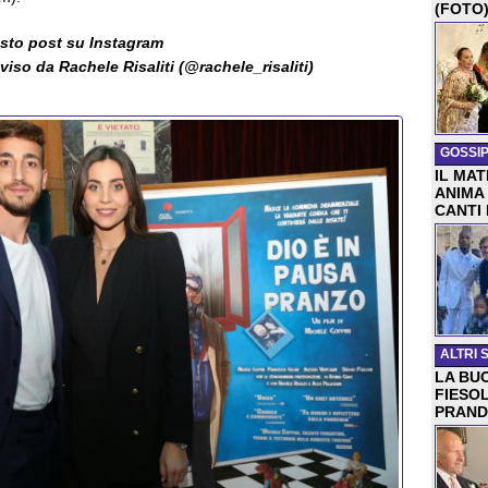
(FOTO
esto post su Instagram
iso da Rachele Risaliti (@rachele_risaliti)
GOSSIP
IL MA
ANIMA
CANTI
ALTRI 
LA BUO
FIESO
PRAND