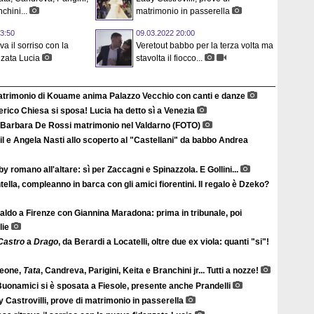
chini...
matrimonio in passerella
3:50
09.03.2022 20:00
va il sorriso con la
Veretout babbo per la terza volta ma
zata Lucia
stavolta il fiocco...
matrimonio di Kouame anima Palazzo Vecchio con canti e danze
rico Chiesa si sposa! Lucia ha detto sì a Venezia
 Barbara De Rossi matrimonio nel Valdarno (FOTO)
il e Angela Nasti allo scoperto al "Castellani" da babbo Andrea
y romano all'altare: sì per Zaccagni e Spinazzola. E Gollini...
ella, compleanno in barca con gli amici fiorentini. Il regalo è Dzeko?
ldo a Firenze con Giannina Maradona: prima in tribunale, poi
lie
Castro
a
Drago
, da Berardi a Locatelli, oltre due ex viola: quanti "si"!
eone,
Tata
, Candreva, Parigini, Keita e Branchini jr... Tutti a nozze!
Buonamici si è sposata a Fiesole, presente anche Prandelli
 Castrovilli, prove di matrimonio in passerella