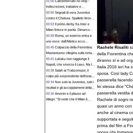
Endrick al Lione: serve spendere
01:00
Calciomercato no stop -
e credere nello scouting per i
Indiscrezioni, trattative e
migliori talenti. Giovani italiani:
retroscena del 5 agosto
00:56
Segnali di vera Juventus
attenzione perché qualcosa sta
contro il Chelsea. Spalletti ritrova
cambiando davvero
Zhegrova e parla di mercato
00:53
Il primo derby fra Inter e
Milan finisce in parità. Dimarco
subito fra i più pimpanti
00:49
Roma, un esterno entra e
uno esce: dall'Atletico ecco
Rachele Risaliti
s
Molina, Angelino saluta
00:45
Colpaccio della Fiorentina:
Mastantuono ciliegina sulla torta di
della Fiorentina ch
un mercato da sogno
00:41
Lukaku non raggiunge il
diranno sì e ad org
Napoli, che smorza il caso. Ma le
Italia 2016 ieri ha 
voci di mercato sono sempre più
00:38
Salah al Trabzonspor, il
sposa. Così lady Ca
forti
colpo più sorprendente dell'estate:
passerella facendo 
il calcio turco sempre più attraente
00:34
Non solo la Juventus, tutti i
lei stessa dice "Ch
risultati e gli accoppiamenti della
passerella vestita
Women's Champions League
00:30
Amorim e il plauso ad
Rachele di sogni n
Allegri: "Si vede che il Milan è
stato allenato molto bene da lui"
quasi un anno con il
anche al cinema con
supportata e seguit
prima del film a Fir
sposa (da Instagra