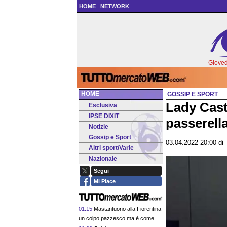
HOME
NETWORK
Gioved
HOME
GOSSIP E SPORT
Lady Castr
Esclusiva
IPSE DIXIT
passerell
Notizie
Gossip e Sport
03.04.2022 20:00
d
Altri sport/Varie
Nazionale
Segui
Mi Piace
01:15
Mastantuono alla Fiorentina
un colpo pazzesco ma è come