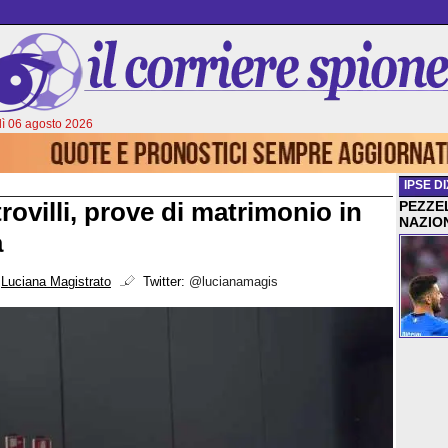
ì 06 agosto 2026
IPSE DI
ovilli, prove di matrimonio in
PEZZEL
NAZIO
a
i
Luciana Magistrato
Twitter:
@lucianamagis