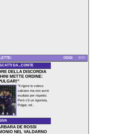
 LETTE:
OGGI
IERI
 SCATTI DA...CONTE
ORE DELLA DISCORDIA
HINI METTE ORDINE:
PULGAR!"
"Il rigore lo volevo
calciare ma non avrei
esultato per rispetto.
Però c'è un rigorista,
Pulgar, ed...
SIVA
ARBARA DE ROSSI
MONIO NEL VALDARNO