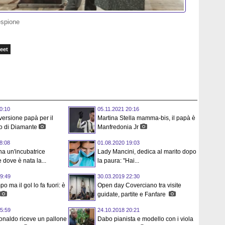
espione
eet
0:10
05.11.2021 20:16
 versione papà per il
Martina Stella mamma-bis, il papà è
 di Diamante
Manfredonia Jr
8:08
01.08.2020 19:03
a un'incubatrice
Lady Mancini, dedica al marito dopo
 dove è nata la...
la paura: "Hai...
9:49
30.03.2019 22:30
o ma il gol lo fa fuori: è
Open day Coverciano tra visite
guidate, partite e Fanfare
5:59
24.10.2018 20:21
onaldo riceve un pallone
Dabo pianista e modello con i viola