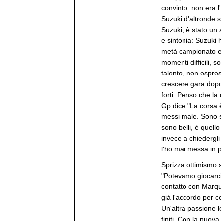
convinto: non era l'
Suzuki d'altronde 
Suzuki, è stato un
e sintonia: Suzuki 
metà campionato e s
momenti difficili, s
talento, non espres
crescere gara dopo 
forti. Penso che la 
Gp dice "La corsa 
messi male. Sono s
sono belli, è quello
invece a chiedergli
l'ho mai messa in 
Sprizza ottimismo s
"Potevamo giocarci i
contatto con Marqu
già l'accordo per c
Un'altra passione 
finiti. Con la nuov