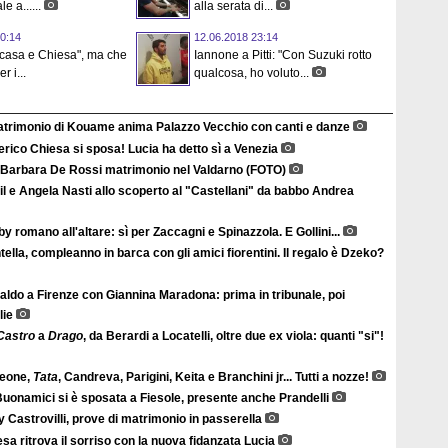
e a......
alla serata di...
0:14
12.06.2018 23:14
"casa e Chiesa", ma che
Iannone a Pitti: "Con Suzuki rotto
r i...
qualcosa, ho voluto...
matrimonio di Kouame anima Palazzo Vecchio con canti e danze
rico Chiesa si sposa! Lucia ha detto sì a Venezia
 Barbara De Rossi matrimonio nel Valdarno (FOTO)
il e Angela Nasti allo scoperto al "Castellani" da babbo Andrea
y romano all'altare: sì per Zaccagni e Spinazzola. E Gollini...
ella, compleanno in barca con gli amici fiorentini. Il regalo è Dzeko?
ldo a Firenze con Giannina Maradona: prima in tribunale, poi
lie
Castro
a
Drago
, da Berardi a Locatelli, oltre due ex viola: quanti "si"!
eone,
Tata
, Candreva, Parigini, Keita e Branchini jr... Tutti a nozze!
Buonamici si è sposata a Fiesole, presente anche Prandelli
 Castrovilli, prove di matrimonio in passerella
sa ritrova il sorriso con la nuova fidanzata Lucia