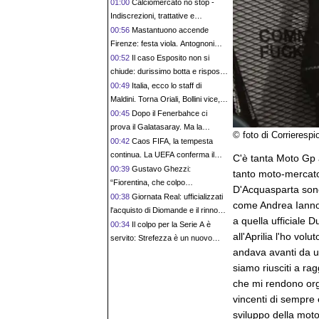
nove anni, con uno di anticipo
01:00
Calciomercato no stop -
Indiscrezioni, trattative e
retroscena del 6 agosto
00:56
Mastantuono accende
Firenze: festa viola. Antognoni
“imbestialito” con Commisso
00:52
Il caso Esposito non si
chiude: durissimo botta e risposta
tra Cagliari e agente
00:49
Italia, ecco lo staff di
Maldini. Torna Oriali, Bollini vice,
c’è Bonucci: manca il capo
00:45
Dopo il Fenerbahce ci
delegazione
prova il Galatasaray. Ma la
© foto di Corrierespi
trattativa col Milan per Leao è tutta
00:42
Caos FIFA, la tempesta
da imbastire
continua. La UEFA conferma il
C'è tanta Moto Gp 
boicottaggio: “Persa fiducia in
00:39
Gustavo Ghezzi:
tanto moto-mercat
Infantino”
“Fiorentina, che colpo
D'Acquasparta sono 
Mastantuono! Aranda e Flores i
00:38
Giornata Real: ufficializzati
come Andrea Iannon
prossimi ad esplodere. Castro
l'acquisto di Diomande e il rinnovo
a quella ufficiale 
felice della Roma e Molina è un bel
di Vinicius. Sfuma Rodri
00:34
Il colpo per la Serie A è
all'Aprilia l'ho vo
colpo”
servito: Strefezza è un nuovo
andava avanti da u
calciatore del Palermo
siamo riusciti a ra
che mi rendono org
vincenti di sempre 
sviluppo della moto