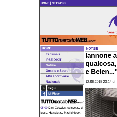
HOME
NETWORK
Venerd
HOME
NOTIZIE
Iannone a
Esclusiva
IPSE DIXIT
qualcosa, 
Notizie
e Belen...
Gossip e Sport
Altri sport/Varie
Nazionale
12.06.2018 23:14
d
Segui
Mi Piace
05:00
Dani Ceballos, svincolato di
lusso. Ha salutato Madrid dopo