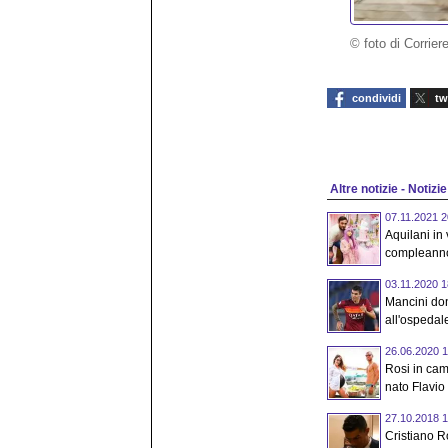
© foto di Corrier
condividi
tw
Altre notizie - Notizie
07.11.2021 2
Aquilani in
compleanno
03.11.2020 1
Mancini don
all'ospedale
26.06.2020 1
Rosi in camp
nato Flavio
27.10.2018 1
Cristiano R