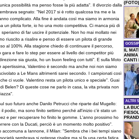
(FOTO
unica possibilità ma penso fosse la più adatta". Il divorzio dalla
sembrava segnato: "Nel 2017 si è rotto qualcosa tra me e la
 anno complicato. Alla fine è andata così ma siamo in armonia
ha un pilota forte, io ho una moto competitiva. Ci manca più di
periamo di far uscire il potenziale. Non ho mai mollato nei
ono riuscito a risalire e penso di essere un pilota di grande
GOSSIP
so al 100%. Alla stagione chiedo di continuare il percorso,
IL MA
gara e fare lo step per essere al livello dei competitor più
ANIMA
direzione sia giusta, ho un buon feeling con tutti". E sulla Moto
CANTI
è apertissima, Valentino è secondo ma anche noi non siamo
civolato a Le Mans altrimenti sarei secondo. I campionati così
 che ci vuole. Valentino resta un pilota unico e speciale". Guai
 di Belen? Di queste cose ne parlo in casa, la vita privata non
piazza".
ALTRI 
ul suo futuro anche Danilo Petrucci che riparte dal Mugello:
LA BUO
l podio, ma sono finito settimo perché all'inizio c'è stato un
FIESO
ez e per recuperare ho finito le gomme. L'anno prossimo ho
PRAND
orrere con la Ducati, perciò è un momento molto positivo".
lo accomuna a Iannone, il Milan: "Sembra che i bei tempi siano
a società sembrava si potesse risalire ma si fa una certa fatica