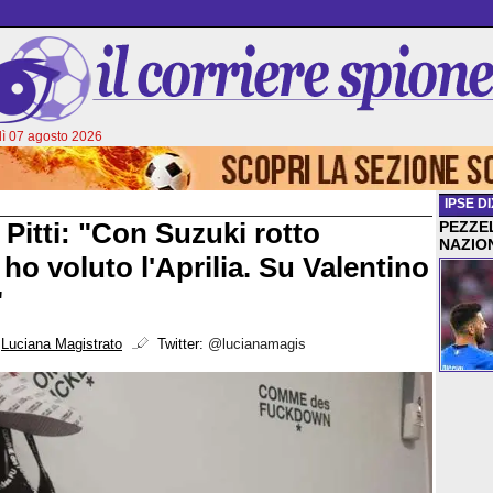
ì 07 agosto 2026
IPSE DI
 Pitti: "Con Suzuki rotto
PEZZEL
NAZIO
ho voluto l'Aprilia. Su Valentino
"
i
Luciana Magistrato
Twitter:
@lucianamagis