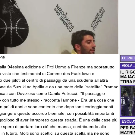
one
LE PIÙ
VIOLA,
alla 94esima edizione di Pitti Uomo a Firenze ma soprattutto
IL RIG
o visto che testimonial di Comme des Fuckdown e
MA IAC
due piloti al centro di passaggi da una scuderia all'altra
"TIRA 
e da Suzuki ad Aprilia e da una moto della "satellite" Pramac
Ducati con Dovizioso come Danilo Petrucci. "Il passaggio
luto con tutto me stesso - racconta Iannone - Era una cosa che
n po' di anni e sono contento che dopo tanti corteggiamenti
ggiungere questo accordo biennale, con possibilità importanti
oglioso di aver intrapreso questa strada. È una delle case più
ESCLU
e spero di portare loro ciò che manca, contribuendo allo
PER B
MATRI
 in futuro. Molti sono scettici su questa scelta ma ne sono