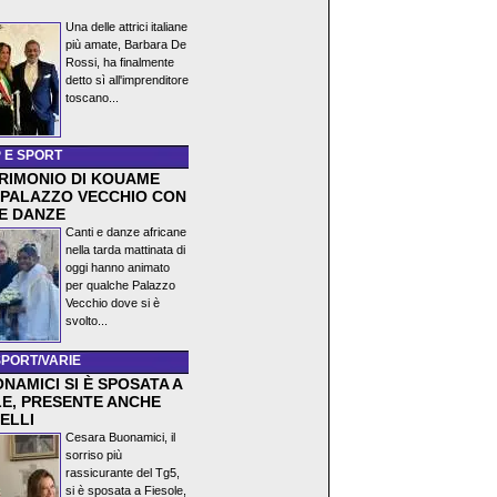
)
Una delle attrici italiane
più amate, Barbara De
Rossi, ha finalmente
detto sì all'imprenditore
toscano...
 E SPORT
TRIMONIO DI KOUAME
 PALAZZO VECCHIO CON
 E DANZE
Canti e danze africane
nella tarda mattinata di
oggi hanno animato
per qualche Palazzo
Vecchio dove si è
svolto...
SPORT/VARIE
NAMICI SI È SPOSATA A
LE, PRESENTE ANCHE
ELLI
Cesara Buonamici, il
sorriso più
rassicurante del Tg5,
si è sposata a Fiesole,